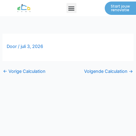
Spring
Menu
Start jouw
renovatie
naar
de
inhoud
Door
/
juli 3, 2026
←
Vorige Calculation
Volgende Calculation
→