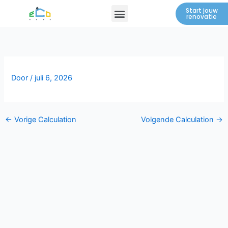
Spring
Menu
Start jouw
renovatie
naar
de
inhoud
Door
/
juli 6, 2026
←
Vorige Calculation
Volgende Calculation
→