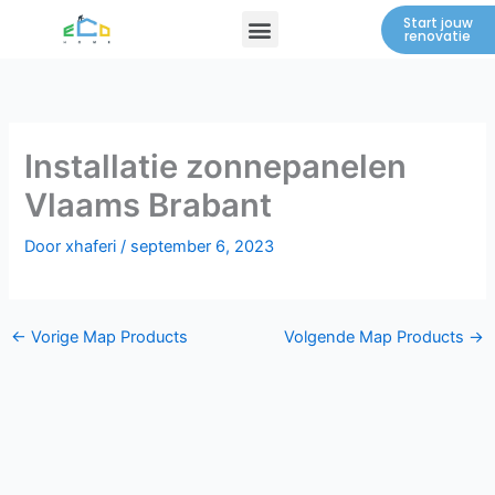
Spring
Menu
Start jouw
renovatie
naar
de
inhoud
Installatie zonnepanelen
Vlaams Brabant
Door
xhaferi
/
september 6, 2023
←
Vorige Map Products
Volgende Map Products
→