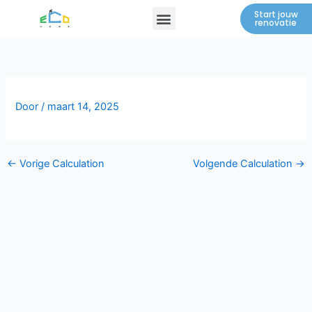
Spring
Menu
Start jouw
renovatie
naar
de
inhoud
Door
/
maart 14, 2025
←
Vorige Calculation
Volgende Calculation
→